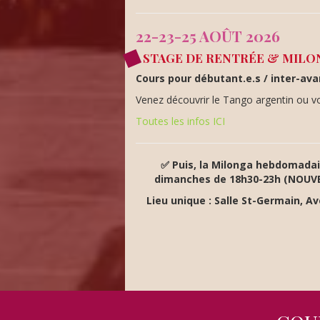
22-23-25 AOÛT 2026
STAGE DE RENTRÉE & MILONG
Cours pour débutant.e.s / inter-av
Venez découvrir le Tango argentin ou vo
Toutes les infos ICI
✅ Puis, la Milonga hebdomadai
dimanches de 18h30-23h (NOUVEA
Lieu unique : Salle St-Germain, A