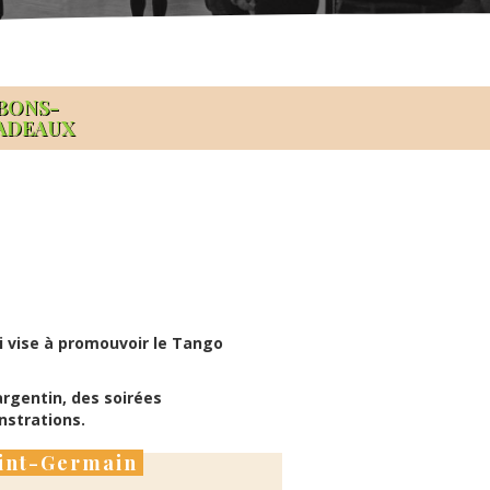
BONS-
ADEAUX
i vise à promouvoir le Tango
argentin, des soirées
strations.
aint-Germain