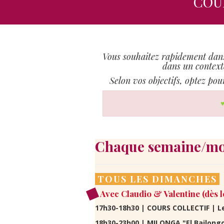
COU
Vous souhaitez rapidement dans
dans un context
Selon vos objectifs, optez pou
Chaque semaine/mo
TOUS LES DIMANCHES
Avec Claudio & Valentine (dès l
17h30-18h30 | COURS COLLECTIF | 
18h30-23h00 | MILONGA "El Bailong