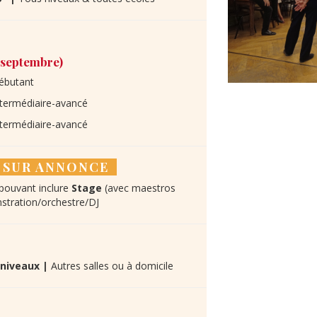
 septembre)
ébutant
ntermédiaire-avancé
ntermédiaire-avancé
- SUR ANNONCE
pouvant inclure
Stage
(avec maestros
tration/orchestre/DJ
 niveaux |
Autres salles ou à domicile