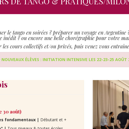
RS DE TANGO & PRATIQUES/MILO
er le tango en soirées ? préparer un voyage en Argentine 
e inédit ? ou encore une belle chorégraphie pour votre ma
r les cours collectifs et/ou privés, puis venez vous entrain
♥ NOUVEAUX ÉLÈVES : INITIATION INTENSIVE LES 22-23-25 AOÛT 2
is
e 30 août)
Les fondamentaux |
Débutant et +
o" |
Tous niveaux & toutes écoles