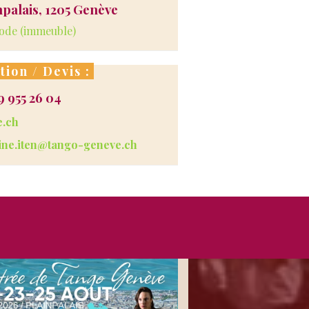
npalais, 1205 Genève
code (immeuble)
tion / Devis :
9 955 26 04
e.ch
tine.iten@tango-geneve.ch