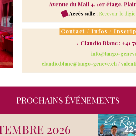
Avenue du Mail 4, 1er étage, Plai
Accès salle
:
Recevoir le digi
Contact / Infos / Inscrip
→ Claudio Blanc : +41 7
info@tango-genev
claudio.blanc@tango-geneve.ch
/
valen
PROCHAINS ÉVÉNEMENTS
TEMBRE 2026