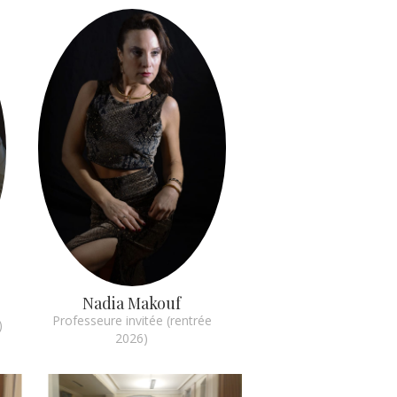
Nadia Makouf
Professeure invitée (rentrée
)
2026)