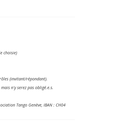
e choisie)
rôles (invitant/répondant).
mais n'y serez pas obligé.e.s.
ssociation Tango Genève, IBAN : CH04